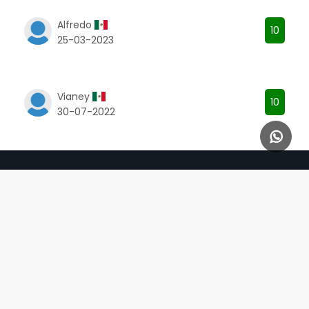
Alfredo
10
25-03-2023
Vianey
10
30-07-2022
Terminos y condiciones
Privacidad
© 2026 Cancún Tours Economicos by Quality Tours Riviera
Maya
Comunicate con nosotros
55 8920 2427